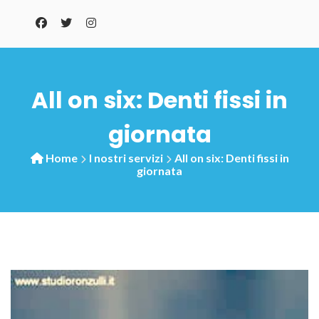
All on six: Denti fissi in
giornata
Home
I nostri servizi
All on six: Denti fissi in
giornata