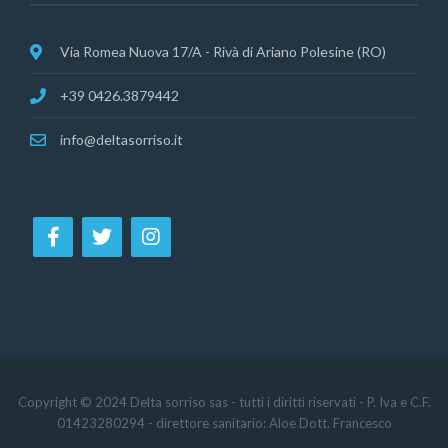
Via Romea Nuova 17/A - Rivà di Ariano Polesine (RO)
+39 0426.3879442
info@deltasorriso.it
Copyright © 2024 Delta sorriso sas - tutti i diritti riservati - P. Iva e C.F.
01423280294 - direttore sanitario: Aloe Dott. Francesco