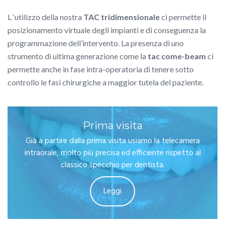
L ‘utilizzo della nostra
TAC tridimensionale
ci permette il
posizionamento virtuale degli impianti e di conseguenza la
programmazione dell’intervento. La presenza di uno
strumento di ultima generazione come la
tac come-beam
ci
permette anche in fase intra-operatoria di tenere sotto
controllo le fasi chirurgiche a maggior tutela del paziente.
Prima visita
Già a partire dalla prima visita usiamo la telecamera
intraorale, molto più precisa ed efficiente rispetto al
classico specchio per dentista.
Leggi