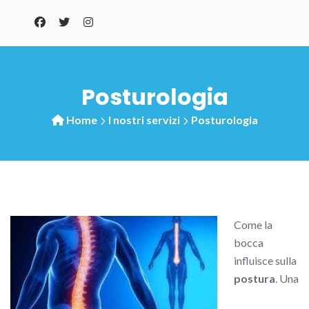
Posturologia
Home
I nostri servizi
Posturologia
Come la
bocca
influisce sulla
postura
. Una