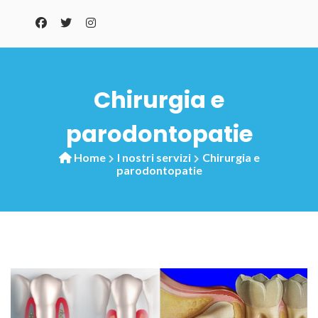
Chirurgia e
parodontopatie
Home
I nostri servizi
Chirurgia e
parodontopatie