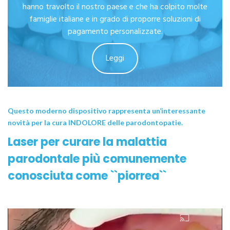
hanno travolto il nostro paese e che ha colpito molte
famiglie italiane e in grado di proporre soluzioni di
pagamento personalizzate.
Leggi
Questo moderno dispositivo rappresenta un’interessante
novità per la cura INDOLORE delle parodontopatie.
Laser per curare la malattia
parodontale più comunemente
conosciuta come ``piorrea``