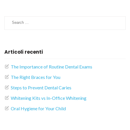
S
e
a
r
c
h
Articoli recenti
f
o
r
The Importance of Routine Dental Exams
:
The Right Braces for You
Steps to Prevent Dental Caries
Whitening Kits vs In-Office Whitening
Oral Hygiene for Your Child